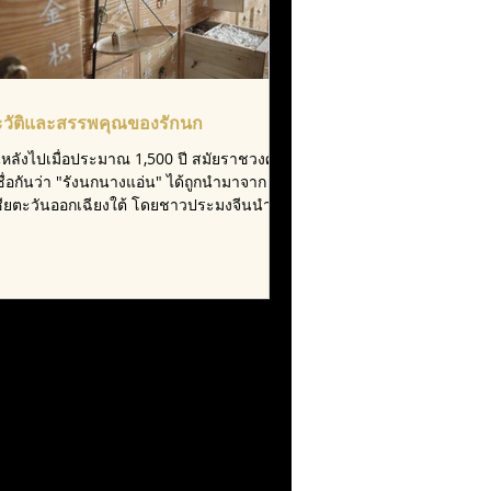
ะวัติและสรรพคุณของรักนก
นหลังไปเมื่อประมาณ 1,500 ปี สมัยราชวงศ์
ชื่อกันว่า "รังนกนางแอ่น" ได้ถูกนำมาจาก
ชียตะวันออกเฉียงใต้ โดยชาวประมงจีนนำมา
แด่จัก...