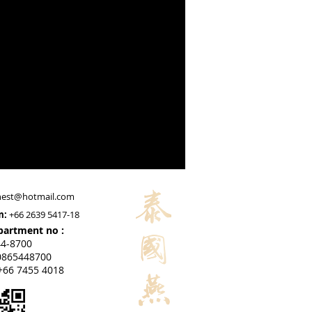
nest@hotmail.com
m:
+66 2639 5417-18
epartment no :
44-8700
865448700
+66 7455 4018