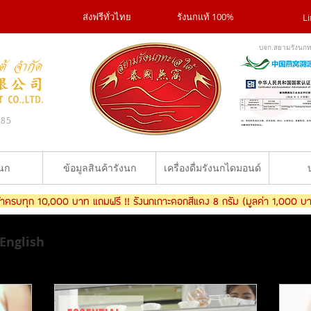
ส่งฟรีทั่วไทย
รังนกแท้ 100%
Li
บจก.สยามรังนกท
285
งนก
ข้อมูลสินค้ารังนก
เครื่องดื่มรังนกไดมอนด์
ินค้าครบทุก 10,000 บาท แถมฟรี !! รังนกเกาะดอกสีแดง 8 กรัม (มูลค่า 1,000 บ
English