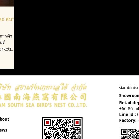
ละ สนาม
์การค้า
มต์
ket)...
siambirds
Showroo
Retail d
+66 86-5
Line id :
0
bout
Factory:
ews