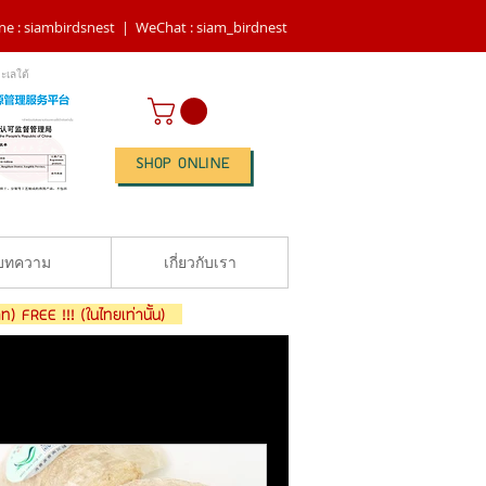
ne : siambirdsnest |
WeChat : siam_birdnest
ะเลใต้
SHOP ONLINE
บทความ
เกี่ยวกับเรา
าท) FREE !!! (ในไทยเท่านั้น)