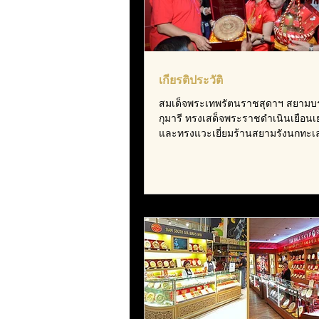
เกียรติประวัติ
สมเด็จพระเทพรัตนราชสุดาฯ สยาม
กุมารี ทรงเสด็จพระราชดำเนินเยือน
และทรงแวะเยี่ยมร้านสยามรังนกทะเ
เยาวราช...