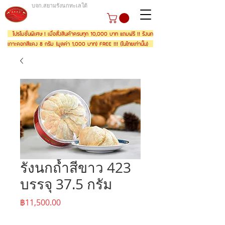
บจก.สยามรังนกทะเลใต้
โปรโมชั่นพิเศษ ! เมื่อสั่งสินค้าครบทุก 10,000 บาท แถมฟรี !! รังนก
เกาะดอกสีแดง 8 กรัม (มูลค่า 1,000 บาท) FREE !!! (ในไทยเท่านั้น)
รังนกถ้ำสีขาว 423
บรรจุ 37.5 กรัม
ราคา
฿11,500.00