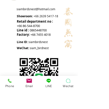
siambirdsnest@hotmail.com
Showroom:
+66 2639 5417-18
Retail department no :
+66 86-544-8700
Line id :
0865448700
Factory:
+66 7455 4018
Line ID:
siambirdsnest
WeChat:
siam_birdnest
Phone
Email
LINE
Wechat