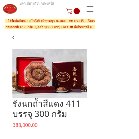
บจก.สยามรังนกทะเลใต้
โปรโมชั่นพิเศษ ! เมื่อสั่งสินค้าครบทุก 10,000 บาท แถมฟรี !! รังนก
เกาะดอกสีแดง 8 กรัม (มูลค่า 1,000 บาท) FREE !!! (ในไทยเท่านั้น)
รังนกถ้ำสีแดง 411
บรรจุ 300 กรัม
ราคา
฿88,000.00