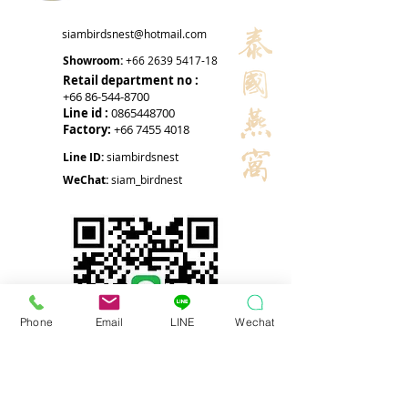
siambirdsnest@hotmail.com
Showroom:
+66 2639 5417-18
Retail department no :
+66 86-544-8700
Line id :
0865448700
Factory:
+66 7455 4018
Line ID:
siambirdsnest
WeChat:
siam_birdnest
Phone
Email
LINE
Wechat