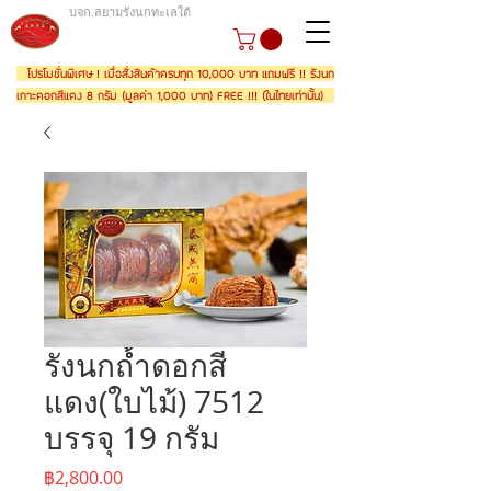
บจก.สยามรังนกทะเลใต้
โปรโมชั่นพิเศษ ! เมื่อสั่งสินค้าครบทุก 10,000 บาท แถมฟรี !! รังนก
เกาะดอกสีแดง 8 กรัม (มูลค่า 1,000 บาท) FREE !!! (ในไทยเท่านั้น)
รังนกถ้ำดอกสี
แดง(ใบไม้) 7512
บรรจุ 19 กรัม
ราคา
฿2,800.00