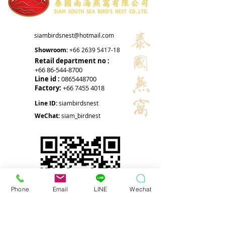
siambirdsnest@hotmail.com
Showroom:
+66 2639 5417-18
Retail department no :
+66 86-544-8700
Line id :
0865448700
Factory:
+66 7455 4018
Line ID:
siambirdsnest
WeChat:
siam_birdnest
Phone
Email
LINE
Wechat