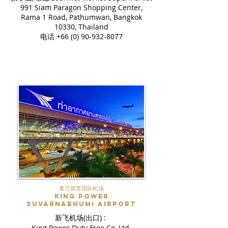
991 Siam Paragon Shopping Center,
Rama 1 Road, Pathumwan, Bangkok
10330, Thailand
电话
+66 (0) 90-932-8077
素万那普国际机场
King Power
Suvarnabhumi Airport
新飞机场(出口) :
King Power Duty Free Co.,Ltd.