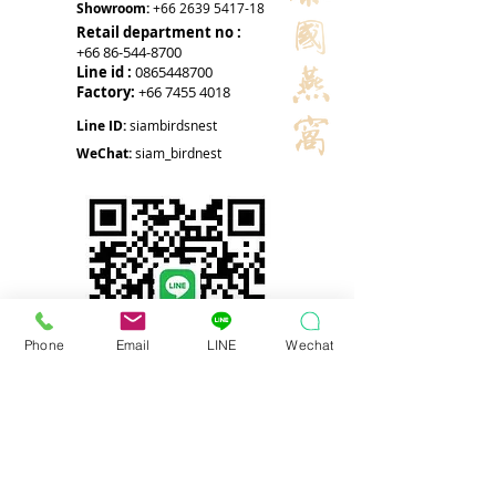
Showroom:
+66 2639 5417-18
Retail department no :
+66 86-544-8700
Line id :
0865448700
Factory:
+66 7455 4018
Line ID:
siambirdsnest
WeChat:
siam_birdnest
Phone
Email
LINE
Wechat