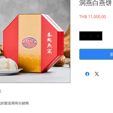
洞燕白燕饼 62
價
THB 11,000.00
格
數量
*
克
窩的製造商和分銷商