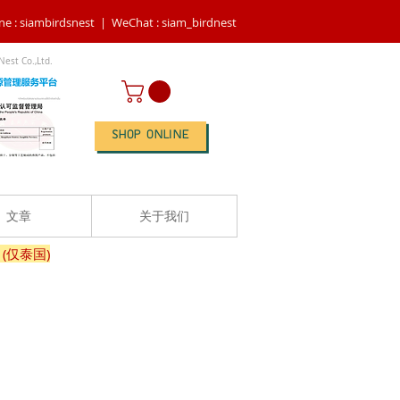
ne : siambirdsnest |
WeChat : siam_birdnest
Nest Co.,Ltd.
SHOP ONLINE
文章
关于我们
(仅泰国)